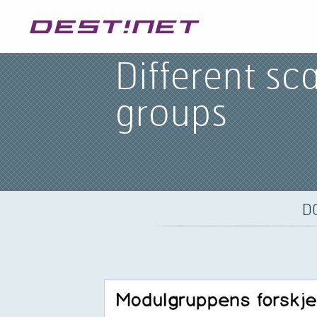
Different sc
groups
D